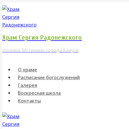
Перейти
к
содержимому
Храм Сергия Радонежского
поселок Мстихино города Калуги
О храме
Расписание богослужений
Галерея
Воскресная школа
Контакты