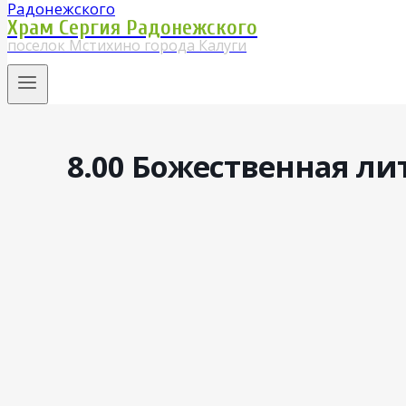
Храм Сергия Радонежского
поселок Мстихино города Калуги
8.00 Божественная ли