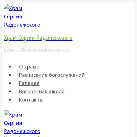
Перейти
к
содержимому
Храм Сергия Радонежского
поселок Мстихино города Калуги
О храме
Расписание богослужений
Галерея
Воскресная школа
Контакты