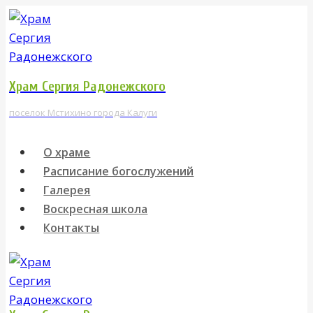
Перейти
к
содержимому
Храм Сергия Радонежского
поселок Мстихино города Калуги
О храме
Расписание богослужений
Галерея
Воскресная школа
Контакты