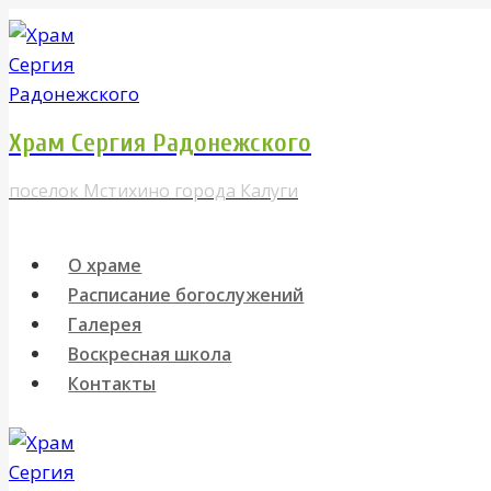
Перейти
к
содержимому
Храм Сергия Радонежского
поселок Мстихино города Калуги
О храме
Расписание богослужений
Галерея
Воскресная школа
Контакты