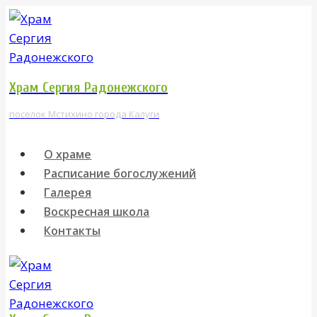
Перейти
к
содержимому
Храм Сергия Радонежского
поселок Мстихино города Калуги
О храме
Расписание богослужений
Галерея
Воскресная школа
Контакты