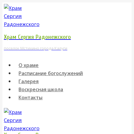
Перейти
к
содержимому
Храм Сергия Радонежского
поселок Мстихино города Калуги
О храме
Расписание богослужений
Галерея
Воскресная школа
Контакты