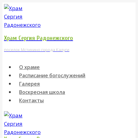
Перейти
к
содержимому
Храм Сергия Радонежского
поселок Мстихино города Калуги
О храме
Расписание богослужений
Галерея
Воскресная школа
Контакты