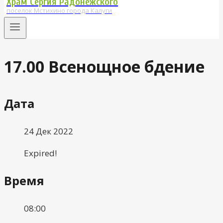
Храм Сергия Радонежского
поселок Мстихино города Калуги
17.00 Всенощное бдение
Дата
24 Дек 2022
Expired!
Время
08:00