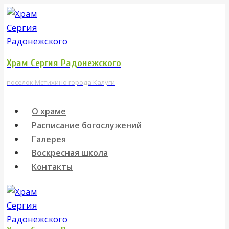
Перейти
к
содержимому
Храм Сергия Радонежского
поселок Мстихино города Калуги
О храме
Расписание богослужений
Галерея
Воскресная школа
Контакты