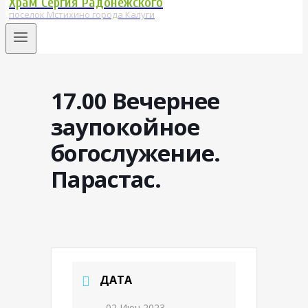
Храм Сергия Радонежского
поселок Мстихино города Калуги
17.00 Вечернее
заупокойное
богослужение.
Парастас.
ДАТА
02 Июн 2023