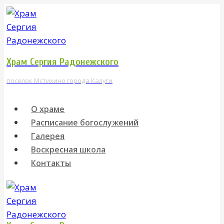
Перейти
к
содержимому
Храм Сергия Радонежского
поселок Мстихино города Калуги
О храме
Расписание богослужений
Галерея
Воскресная школа
Контакты