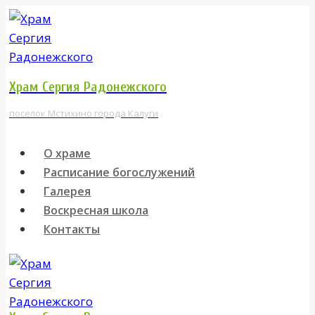
Перейти
к
содержимому
Храм Сергия Радонежского
поселок Мстихино города Калуги
О храме
Расписание богослужений
Галерея
Воскресная школа
Контакты