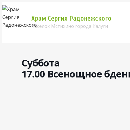
Перейти
к
Храм Сергия Радонежского
содержимому
поселок Мстихино города Калуги
Суббота
17.00 Всенощное бден