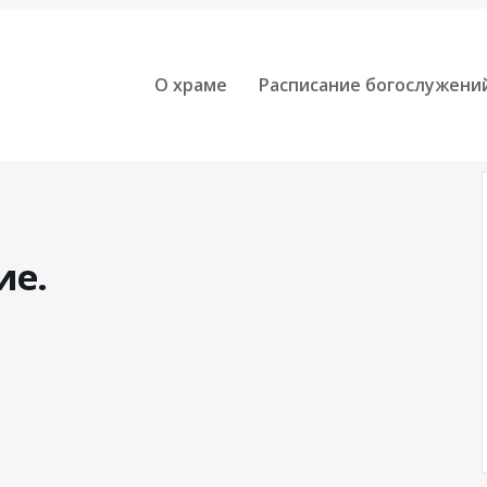
О храме
Расписание богослужени
ие.