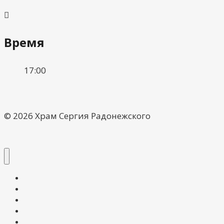
Время
17:00
© 2026 Храм Сергия Радонежского
О храме
Расписание богослужений
Галерея
Воскресная школа
Контакты