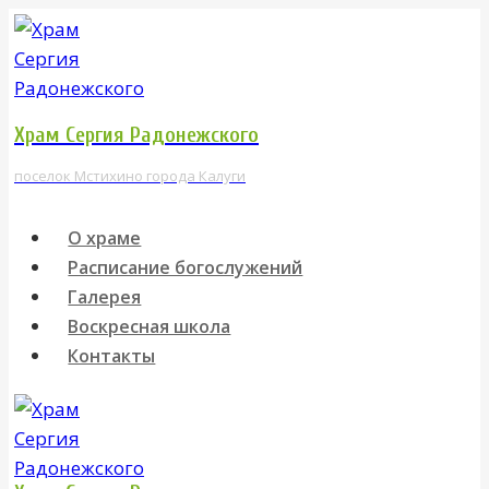
Перейти
к
содержимому
Храм Сергия Радонежского
поселок Мстихино города Калуги
О храме
Расписание богослужений
Галерея
Воскресная школа
Контакты