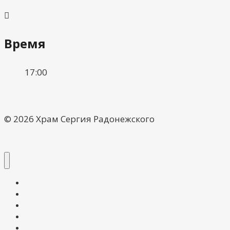
Время
17:00
© 2026 Храм Сергия Радонежского
О храме
Расписание богослужений
Галерея
Воскресная школа
Контакты