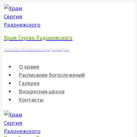
Перейти
к
содержимому
Храм Сергия Радонежского
поселок Мстихино города Калуги
О храме
Расписание богослужений
Галерея
Воскресная школа
Контакты