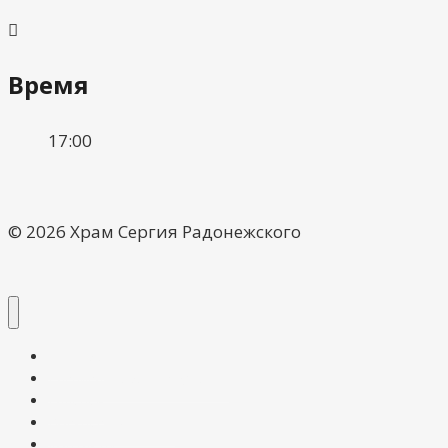
Время
17:00
© 2026 Храм Сергия Радонежского
О храме
Расписание богослужений
Галерея
Воскресная школа
Контакты