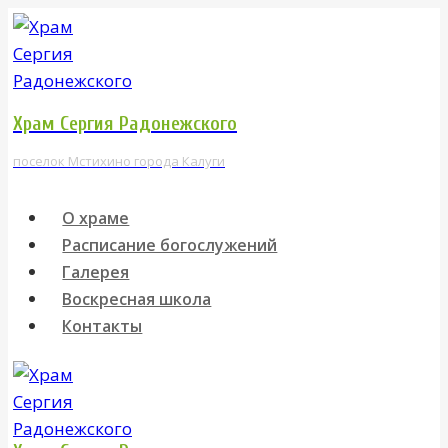
Перейти
к
содержимому
Храм Сергия Радонежского
поселок Мстихино города Калуги
О храме
Расписание богослужений
Галерея
Воскресная школа
Контакты