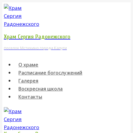
Перейти
к
содержимому
Храм Сергия Радонежского
поселок Мстихино города Калуги
О храме
Расписание богослужений
Галерея
Воскресная школа
Контакты