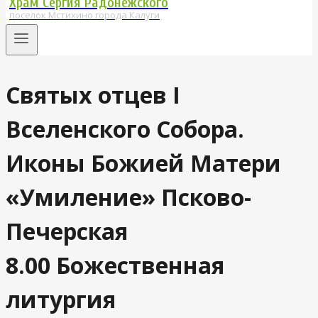
Храм Сергия Радонежского
поселок Мстихино города Калуги
Святых отцев I
Вселенского Собора.
Иконы Божией Матери
«Умиление» Псково-
Печерская
8.00 Божественная
литургия