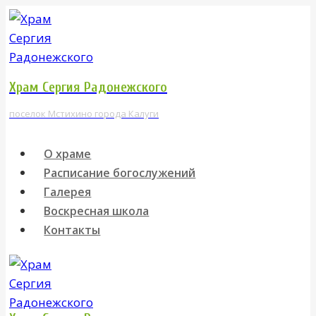
Перейти
к
содержимому
Храм Сергия Радонежского
поселок Мстихино города Калуги
О храме
Расписание богослужений
Галерея
Воскресная школа
Контакты