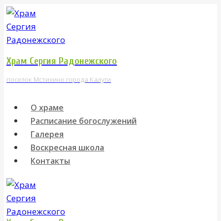
Перейти
к
содержимому
Храм Сергия Радонежского
поселок Мстихино города Калуги
О храме
Расписание богослужений
Галерея
Воскресная школа
Контакты