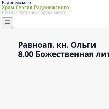
Храм Сергия Радонежского
поселок Мстихино города Калуги
Равноап. кн. Ольги
8.00 Божественная ли