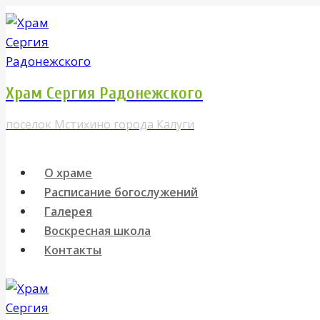
Перейти
к
содержимому
Храм Сергия Радонежского
поселок Мстихино города Калуги
О храме
Расписание богослужений
Галерея
Воскресная школа
Контакты