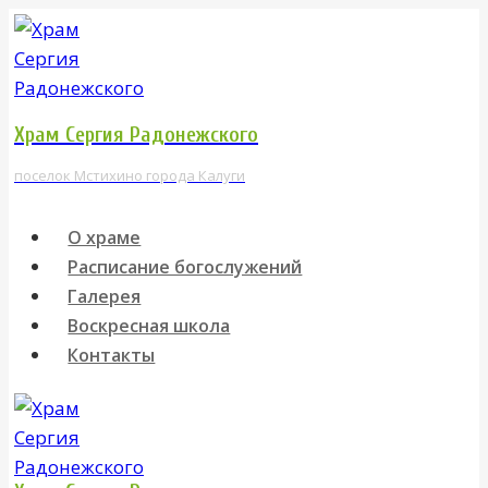
Перейти
к
содержимому
Храм Сергия Радонежского
поселок Мстихино города Калуги
О храме
Расписание богослужений
Галерея
Воскресная школа
Контакты