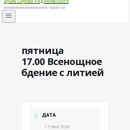
Храм Сергия Радонежского
поселок Мстихино города Калуги
пятница
17.00 Всенощное
бдение с литией
ДАТА
17 Июл 2026