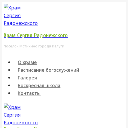
Перейти
к
содержимому
Храм Сергия Радонежского
поселок Мстихино города Калуги
О храме
Расписание богослужений
Галерея
Воскресная школа
Контакты