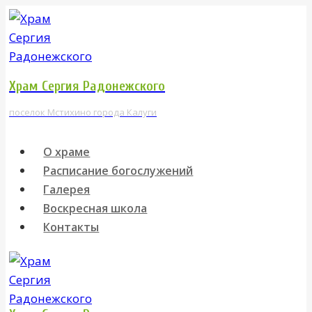
Перейти
к
содержимому
Храм Сергия Радонежского
поселок Мстихино города Калуги
О храме
Расписание богослужений
Галерея
Воскресная школа
Контакты