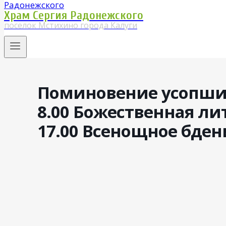
Храм Сергия Радонежского
поселок Мстихино города Калуги
Поминовение усопши
8.00 Божественная ли
17.00 Всенощное бден