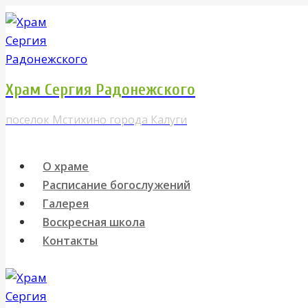
Перейти
к
содержимому
Храм Сергия Радонежского
поселок Мстихино города Калуги
О храме
Расписание богослужений
Галерея
Воскресная школа
Контакты