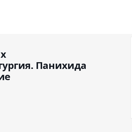
х
тургия. Панихида
ие