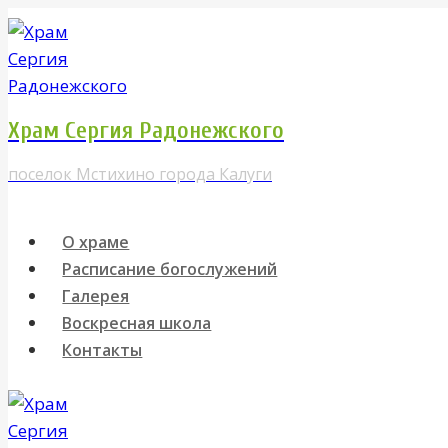
Перейти
к
содержимому
Храм Сергия Радонежского
поселок Мстихино города Калуги
О храме
Расписание богослужений
Галерея
Воскресная школа
Контакты