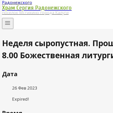
Храм Сергия Радонежского
поселок Мстихино города Калуги
Неделя сыропустная. Прощ
8.00 Божественная литург
Дата
26 Фев 2023
Expired!
Время