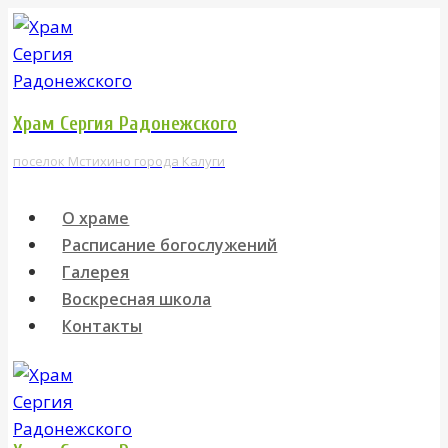
Перейти
к
содержимому
Храм Сергия Радонежского
поселок Мстихино города Калуги
О храме
Расписание богослужений
Галерея
Воскресная школа
Контакты