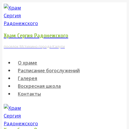
Перейти
к
содержимому
Храм Сергия Радонежского
поселок Мстихино города Калуги
О храме
Расписание богослужений
Галерея
Воскресная школа
Контакты