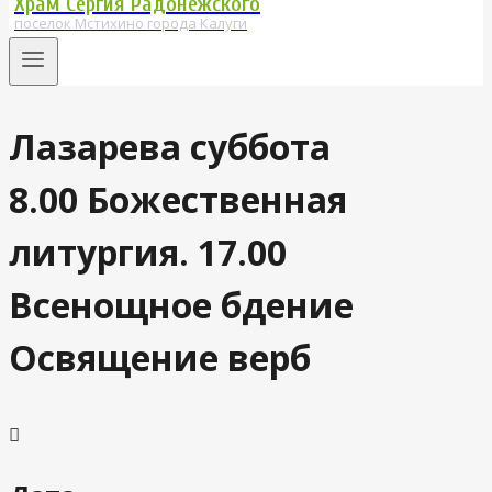
Храм Сергия Радонежского
поселок Мстихино города Калуги
Лазарева суббота
8.00 Божественная
литургия. 17.00
Всенощное бдение
Освящение верб