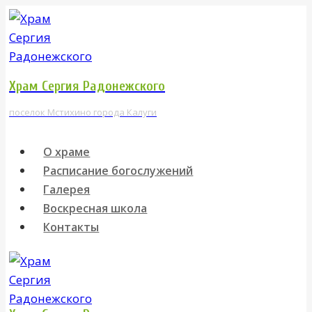
Перейти
к
содержимому
Храм Сергия Радонежского
поселок Мстихино города Калуги
О храме
Расписание богослужений
Галерея
Воскресная школа
Контакты