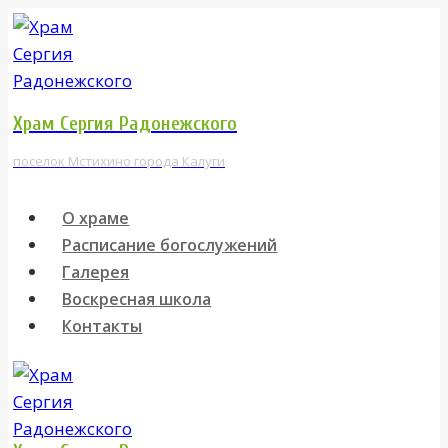
Перейти
к
содержимому
Храм Сергия Радонежского
поселок Мстихино города Калуги
О храме
Расписание богослужений
Галерея
Воскресная школа
Контакты