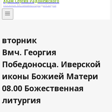
Храм Сергия Радонежского
поселок Мстихино города Калуги
вторник
Вмч. Георгия
Победоносца. Иверской
иконы Божией Матери
08.00 Божественная
литургия