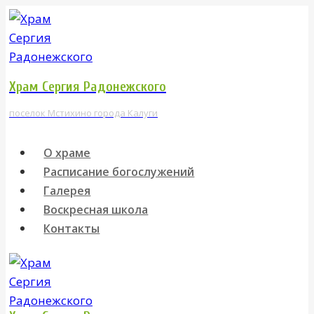
Перейти
к
содержимому
Храм Сергия Радонежского
поселок Мстихино города Калуги
О храме
Расписание богослужений
Галерея
Воскресная школа
Контакты