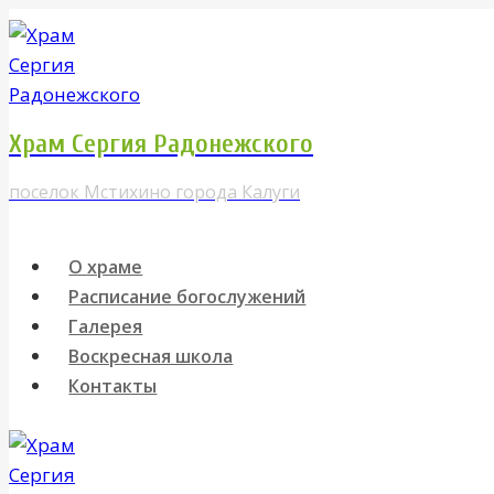
Перейти
к
содержимому
Храм Сергия Радонежского
поселок Мстихино города Калуги
О храме
Расписание богослужений
Галерея
Воскресная школа
Контакты