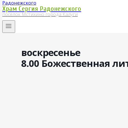
Храм Сергия Радонежского
поселок Мстихино города Калуги
воскресенье
8.00 Божественная ли