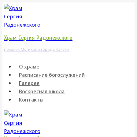
Перейти
к
содержимому
Храм Сергия Радонежского
поселок Мстихино города Калуги
О храме
Расписание богослужений
Галерея
Воскресная школа
Контакты