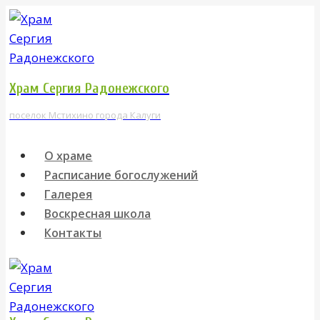
Перейти
к
содержимому
Храм Сергия Радонежского
поселок Мстихино города Калуги
О храме
Расписание богослужений
Галерея
Воскресная школа
Контакты