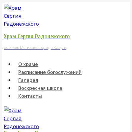
Перейти
к
содержимому
Храм Сергия Радонежского
поселок Мстихино города Калуги
О храме
Расписание богослужений
Галерея
Воскресная школа
Контакты