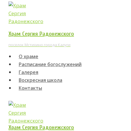
Перейти
к
содержимому
Храм Сергия Радонежского
поселок Мстихино города Калуги
О храме
Расписание богослужений
Галерея
Воскресная школа
Контакты
Храм Сергия Радонежского