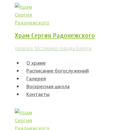
Перейти
к
содержимому
Храм Сергия Радонежского
поселок Мстихино города Калуги
О храме
Расписание богослужений
Галерея
Воскресная школа
Контакты