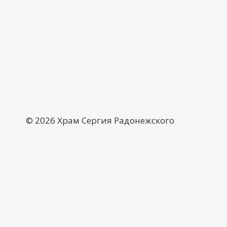
© 2026 Храм Сергия Радонежского
О храме
Расписание богослужений
Галерея
Воскресная школа
Контакты