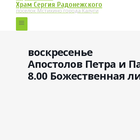
Храм Сергия Радонежского
поселок Мстихино города Калуги
воскресенье
Апостолов Петра и П
8.00 Божественная л