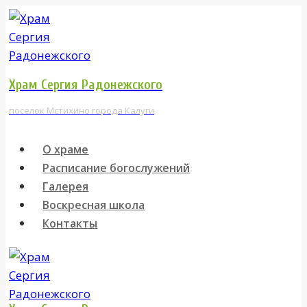
Перейти
к
содержимому
Храм Сергия Радонежского
поселок Мстихино города Калуги
О храме
Расписание богослужений
Галерея
Воскресная школа
Контакты