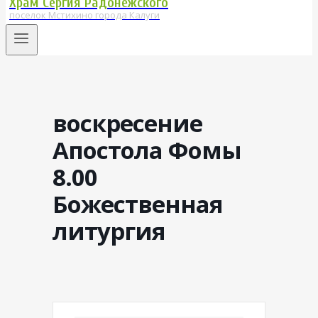
Храм Сергия Радонежского
поселок Мстихино города Калуги
воскресение
Апостола Фомы
8.00
Божественная
литургия