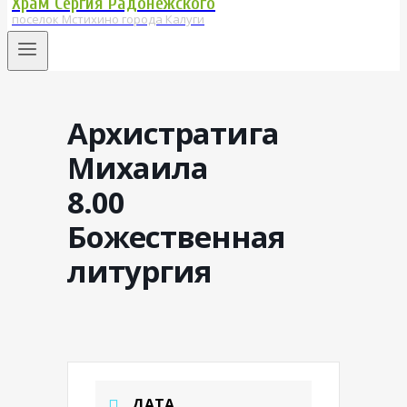
Храм Сергия Радонежского
поселок Мстихино города Калуги
Архистратига
Михаила
8.00
Божественная
литургия
ДАТА