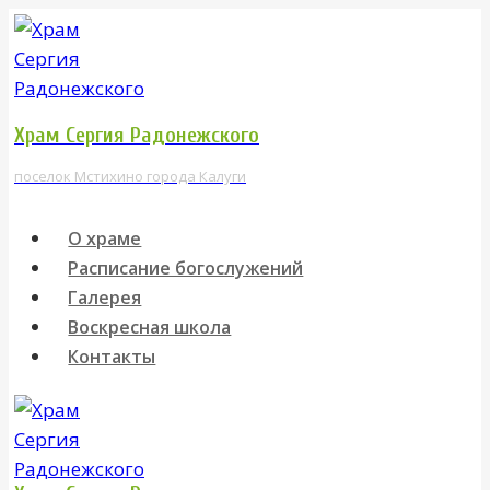
Перейти
к
содержимому
Храм Сергия Радонежского
поселок Мстихино города Калуги
О храме
Расписание богослужений
Галерея
Воскресная школа
Контакты